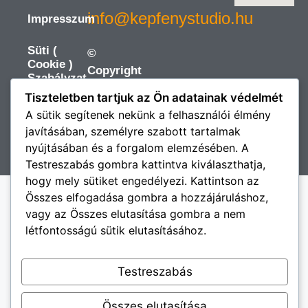
info@kepfenystudio.hu
Impresszum
Süti (
©
Cookie )
Copyright
Szabályzat
2026
Tiszteletben tartjuk az Ön adatainak védelmét
https://kepfenystudio.hu
All
ÁSZF
A sütik segítenek nekünk a felhasználói élmény
Rights
javításában, személyre szabott tartalmak
Reserved.
nyújtásában és a forgalom elemzésében. A
Testreszabás gombra kattintva kiválaszthatja,
hogy mely sütiket engedélyezi. Kattintson az
Összes elfogadása gombra a hozzájáruláshoz,
vagy az Összes elutasítása gombra a nem
létfontosságú sütik elutasításához.
Testreszabás
Összes elutasítása