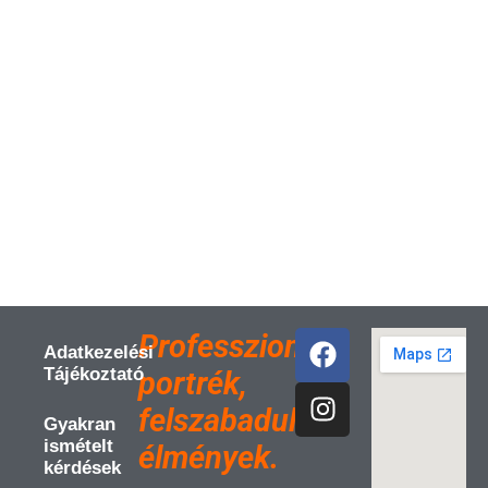
t
i
v
e
:
Professzionális
Adatkezelési
Tájékoztató
portrék,
felszabadult
Gyakran
ismételt
élmények.
kérdések