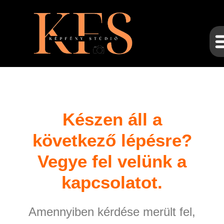
Készen áll a
következő lépésre?
Vegye fel velünk a
kapcsolatot.
Amennyiben kérdése merült fel,