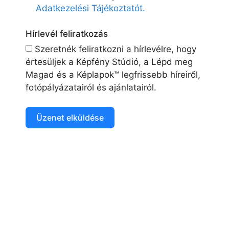
Adatkezelési Tájékoztatót.
Hírlevél feliratkozás
Szeretnék feliratkozni a hírlevélre, hogy
értesüljek a Képfény Stúdió, a Lépd meg
Magad és a Képlapok™ legfrissebb híreiről,
fotópályázatairól és ajánlatairól.
Üzenet elküldése
A
l
t
e
r
n
a