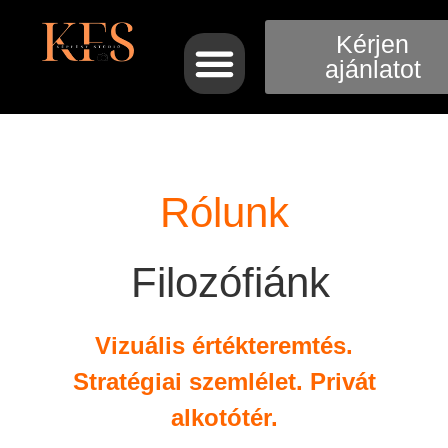
Kérjen
ajánlatot
Rólunk
Filozófiánk
Vizuális értékteremtés.
Stratégiai szemlélet. Privát
alkotótér.