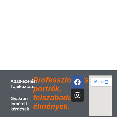
Professzionális
Adatkezelési
Tájékoztató
portrék,
felszabadult
Gyakran
ismételt
élmények.
kérdések