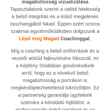
magabiztosság vizualizálása
Tapasztalatunk szerint a valódi hitelesség
a belső integritás és a külső megjelenés
összhangjából fakad. Éppen ezért szoros
szakmai együttműködésben dolgozunk a
Lépd meg Magad
Coachinggal
.
Míg a coaching a belső erőforrások és a
vezetői attitűd fejlesztésére fókuszál, mi
a Képfény Stúdióban gondoskodunk
arról, hogy ez a növekvő belső
magabiztosság a portrékon is
megkérdőjelezhetetlenül tükröződjön. Ez
a partnerség garantálja ügyfeleink
számára a kétoldalú fejlődést: a
professzionális belső tartalmat és az