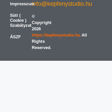
info@kepfenystudio.hu
Impresszum
Süti (
©
Cookie )
Copyright
Szabályzat
2026
https://kepfenystudio.hu
All
ÁSZF
Rights
Reserved.