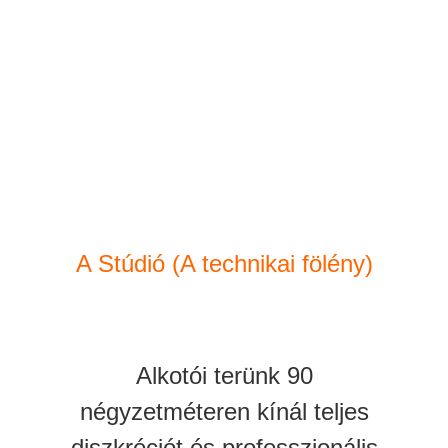
A Stúdió (A technikai fölény)
Alkotói terünk 90
négyzetméteren kínál teljes
diszkréciót és professzionális