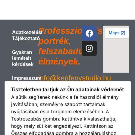
Professzionális
Adatkezelési
Tájékoztató
portrék,
felszabadult
Gyakran
ismételt
élmények.
kérdések
info@kepfenystudio.hu
Impresszum
Tiszteletben tartjuk az Ön adatainak védelmét
Süti (
©
A sütik segítenek nekünk a felhasználói élmény
Cookie )
Copyright
javításában, személyre szabott tartalmak
Szabályzat
2026
nyújtásában és a forgalom elemzésében. A
https://kepfenystudio.hu
All
ÁSZF
Testreszabás gombra kattintva kiválaszthatja,
Rights
hogy mely sütiket engedélyezi. Kattintson az
Reserved.
Összes elfogadása gombra a hozzájáruláshoz,