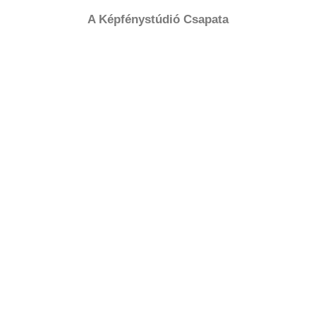
A Képfénystúdió Csapata