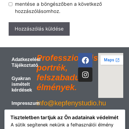
mentése a böngészőben a következő
hozzászólásomhoz.
A
l
Professzionális
t
Adatkezelési
e
Tájékoztató
portrék,
r
felszabadult
n
Gyakran
ismételt
a
élmények.
kérdések
t
i
info@kepfenystudio.hu
Impresszum
v
e
Süti (
Tiszteletben tartjuk az Ön adatainak védelmét
©
:
Cookie )
A sütik segítenek nekünk a felhasználói élmény
Copyright
Szabályzat